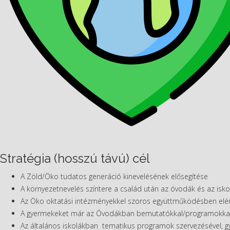
Stratégia (hosszú távú) cél
A Zöld/Öko tudatos generáció kinevelésének elősegítése
A környezetnevelés színtere a család után az óvodák és az isko
Az Öko oktatási intézményekkel szoros együttműködésben elérn
A gyermekeket már az Óvodákban bemutatókkal/programokkal, kih
Az általános iskolákban tematikus programok szervezésével, gy