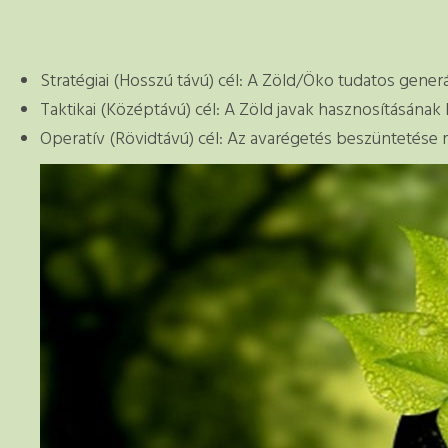
Stratégiai (Hosszú távú) cél: A Zöld/Öko tudatos gener
Taktikai (Középtávú) cél: A Zöld javak hasznosításána
Operatív (Rövidtávú) cél: Az avarégetés beszüntetése 