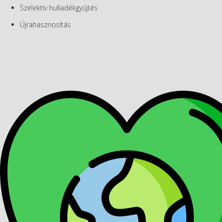
Szelektív hulladékgyűjtés
Újrahasznosítás