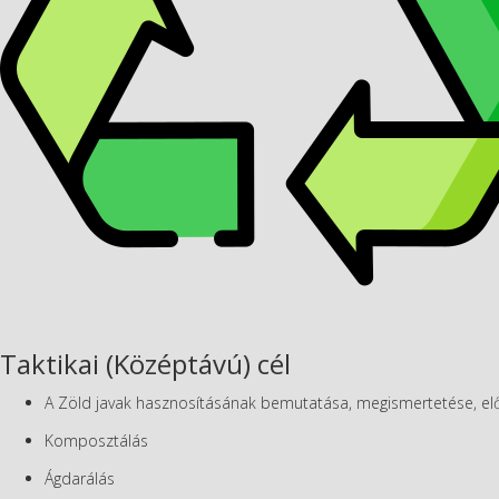
Taktikai (Középtávú) cél
A Zöld javak hasznosításának bemutatása, megismertetése, el
Komposztálás
Ágdarálás