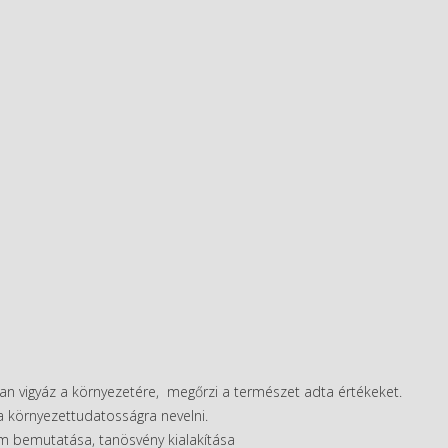
an vigyáz a környezetére, megőrzi a természet adta értékeket.
a környezettudatosságra nevelni.
am bemutatása, tanösvény kialakítása