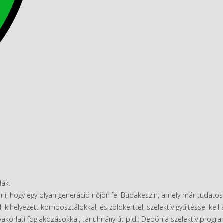
lák.
i, hogy egy olyan generáció nőjön fel Budakeszin, amely már tudatos
elyezett komposztálokkal, és zöldkerttel, szelektív gyűjtéssel kell 
akorlati foglakozásokkal, tanulmány út pld.: Depónia szelektív progr