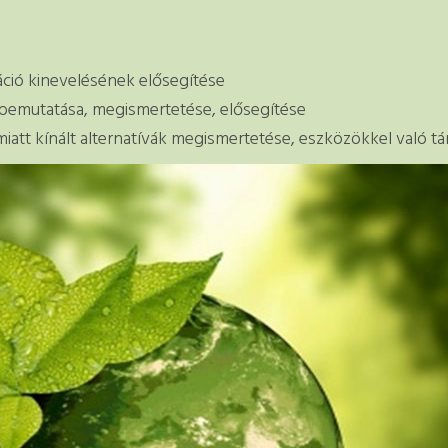
áció kinevelésének elősegítése
k bemutatása, megismertetése, elősegítése
miatt kínált alternatívák megismertetése, eszközökkel való t