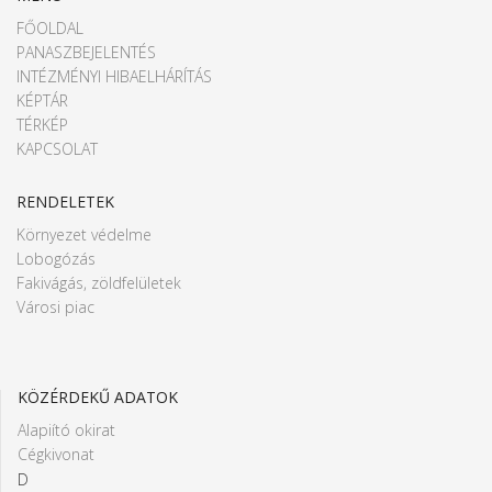
FŐOLDAL
PANASZBEJELENTÉS
INTÉZMÉNYI HIBAELHÁRÍTÁS
KÉPTÁR
TÉRKÉP
KAPCSOLAT
RENDELETEK
Környezet védelme
Lobogózás
Fakivágás, zöldfelületek
Városi piac
KÖZÉRDEKŰ ADATOK
Alapiító okirat
Cégkivonat
D