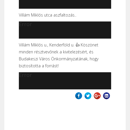
Villám Miklós utca aszfaltozás..
Error
Villám Miklós u., Kenderföld u.
👍
Köszönet
minden résztvevőnek a kivitelezésért, és
Budakeszi Város Önkormányzatának, hogy
biztosította a forrást!
Error
Előző
Következő