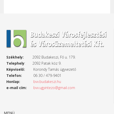
Székhely:
2092 Budakeszi, Fő u. 179.
Telephely
:
2092 Patak köz 9.
Képviselő:
Korondy Tamás ügyvezető
Telefon:
06 30 / 479-9401
Honlap:
bvv.budakeszi.hu
e-mail cím:
bvv.ugyintezo@gmail.com
MENÜ