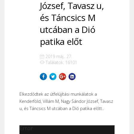
József, Tavasz u,
és Táncsics M
utcában a Dió
patika előt
2019 máj.. 27.
Találatok: 16101
Elkezdődtek az útfelújítási munkálatok a
Kenderföld, Villám M, Nagy Sándor József, Tavasz
u, és Táncsics M utcában a Dió patika előtt..
Error